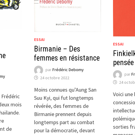
ESSAI
ESSAI
Birmanie – Des
Finkiel
ne
femmes en résistance
pensée 
par
Frédéric Debomy
par
F
omy
24 octobre 2022
24 octob
Moins connues qu’Aung San
Voici une 
 Frédéric
Suu Kyi, qui fut longtemps
concessio
deux mois
révérée, des femmes de
intellectu
haïlande.
Birmanie prennent depuis
polémique
re
longtemps part au combat
sorties fr
ent de
pour la démocratie, devant
menaces q