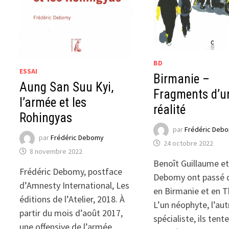
BD
ESSAI
Birmanie –
Aung San Suu Kyi,
Fragments d’u
l’armée et les
réalité
Rohingyas
par
Frédéric Deb
par
Frédéric Debomy
24 octobre 2022
8 novembre 2022
Benoît Guillaume et
Frédéric Debomy, postface
Debomy ont passé 
d’Amnesty International, Les
en Birmanie et en T
éditions de l’Atelier, 2018. À
L’un néophyte, l’aut
partir du mois d’août 2017,
spécialiste, ils tent
une offensive de l’armée