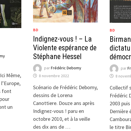
BD
BD
Indignez-vous ! – La
Birmani
Violente espérance de
dictatu
Stéphane Hessel
démocr
omy
par
Frédéric Debomy
par
F
 Ici Même,
8 novembre 2022
8 novem
 l’Europe,
Scénario de Frédéric Debomy,
Collectif 
 font
dessins de Lorena
Frédéric 
 pour
Canottiere. Douze ans après
2003 puis
ont un
Indignez-vous ! paru en
Dernière 
octobre 2010, et à la veille
Cambourak
des dix ans de …
le titre B