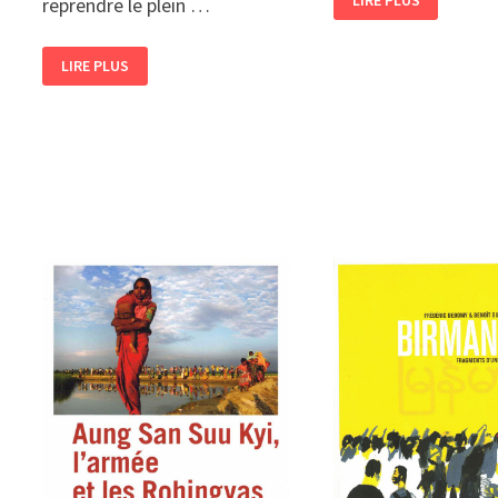
LIRE PLUS
reprendre le plein …
BAISER
MYANMAR,
LIRE PLUS
THE
LAST
STAND