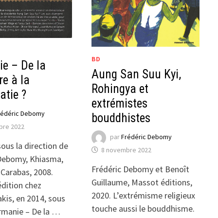
BD
e – De la
Aung San Suu Kyi,
re à la
Rohingya et
atie ?
extrémistes
rédéric Debomy
bouddhistes
bre 2022
par
Frédéric Debomy
sous la direction de
8 novembre 2022
Debomy, Khiasma,
Frédéric Debomy et Benoît
 Carabas, 2008.
Guillaume, Massot éditions,
édition chez
2020. L’extrémisme religieux
is, en 2014, sous
touche aussi le bouddhisme.
irmanie – De la …