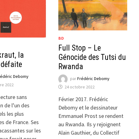
BD
Full Stop – Le
kraut, la
Génocide des Tutsi du
défaite
Rwanda
rédéric Debomy
par
Frédéric Debomy
re 2022
24 octobre 2022
lecture sans
Février 2017. Frédéric
n de l’un des
Debomy et le dessinateur
els les plus
Emmanuel Prost se rendent
s de France. Ses
au Rwanda. Ils y rejoignent
acassantes sur les
Alain Gauthier, du Collectif
ue ferait peser