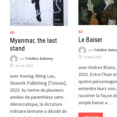
BD
BD
Le Baiser
Myanmar, the last
stand
par
Frédéric Deb
19 mai 2023
par
Frédéric Debomy
21 mai 2023
avec Andrea Bruno,
2023. Entre l’Asie et
avec Kwong-Shing Lau,
quatre personnages
Slowork Publishing [Taïwan],
entendre leurs voix
2023. Au terme de plusieurs
raconter la façon d
années de parenthèse semi-
simple baiser a …
démocratique, la dictature
militaire birmane a décidé de
LE