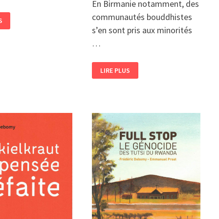
En Birmanie notamment, des
communautés bouddhistes
E
S
s’en sont pris aux minorités
…
RE
TIE ?
AUNG
LIRE PLUS
SAN
SUU
KYI,
ROHINGYA
ET
EXTRÉMISTES
BOUDDHISTES