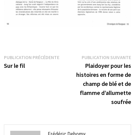
Navigation
Publication
P
PUBLICATION PRÉCÉDENTE
PUBLICATION SUIVANTE
précédente :
s
Sur le fil
Plaidoyer pour les
de
histoires en forme de
l’article
champ de blé et de
flamme d’allumette
soufrée
Frédéric Debomy