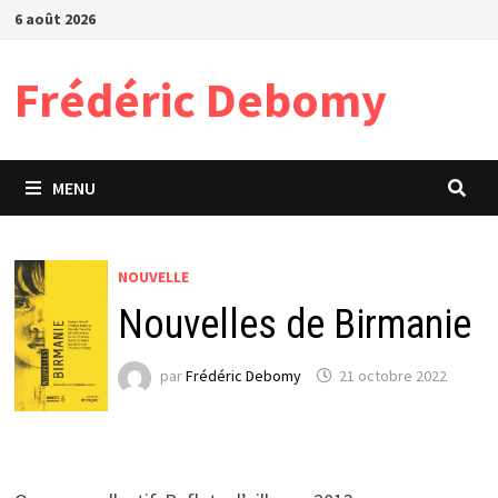
Passer
6 août 2026
au
contenu
Frédéric Debomy
MENU
NOUVELLE
Nouvelles de Birmanie
par
Frédéric Debomy
21 octobre 2022